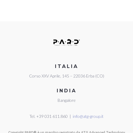
ITALIA
Corso XXV Aprile, 145 – 22036 Erba (CO)
INDIA
Bangalore
Tel. +39 031 611.860 |
info@atg-group.it
Copyright PARD® è un marchio registrato da ATG Advanced Technology