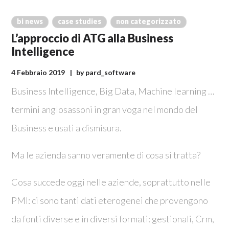
bi news
case studies
non categorizzato
L’approccio di ATG alla Business
Intelligence
4 Febbraio 2019
by
pard_software
Business Intelligence, Big Data, Machine learning …
termini anglosassoni in gran voga nel mondo del
Business e usati a dismisura.
Ma le azienda sanno veramente di cosa si tratta?
Cosa succede oggi nelle aziende, soprattutto nelle
PMI: ci sono tanti dati eterogenei che provengono
da fonti diverse e in diversi formati: gestionali, Crm,